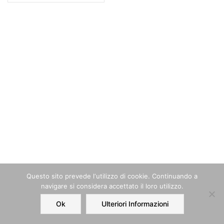
Questo sito prevede l‘utilizzo di cookie. Continuando a
navigare si considera accettato il loro utilizzo.
Ok
Ulteriori Informazioni
Home
Order
Account