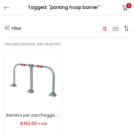
0
Tagged: "parking hoop barrier"
LOGIN
REGISTER
Filter
Enter your username and password to login.
Visualizzazione del risultato
Remember me
Login
Lost password?
Barriera per parcheggio a cerchio
€
162,00
+ IVA