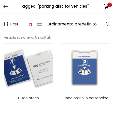
0
Tagged: "parking disc for vehicles"
LOGIN
REGISTER
Filter
Enter your username and password to login.
Visualizzazione di 5 risultati
Remember me
Login
Lost password?
Disco orario
Disco orario in cartoncino