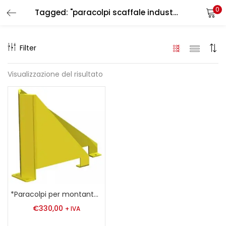
0
Tagged: "paracolpi scaffale industriale"
LOGIN
REGISTER
Filter
Enter your username and password to login.
Visualizzazione del risultato
Remember me
Login
Lost password?
*Paracolpi per montante di scaffale 80-90 mm
€
330,00
+ IVA