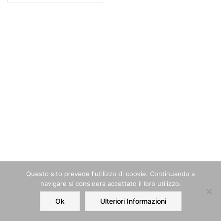
Questo sito prevede l‘utilizzo di cookie. Continuando a
navigare si considera accettato il loro utilizzo.
Ok
Ulteriori Informazioni
Home
Order
Account