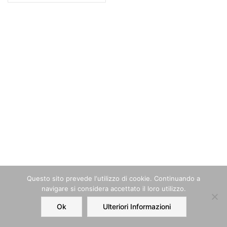
Questo sito prevede l‘utilizzo di cookie. Continuando a
navigare si considera accettato il loro utilizzo.
Ok
Ulteriori Informazioni
Home
Order
Account