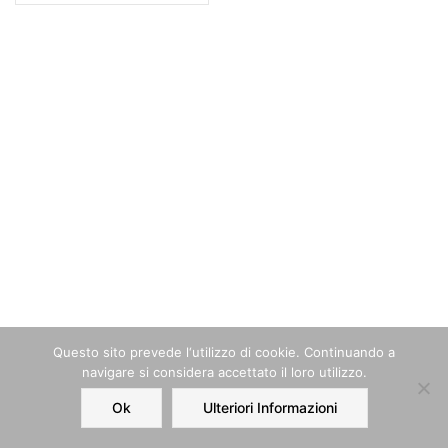
Questo sito prevede l‘utilizzo di cookie. Continuando a
navigare si considera accettato il loro utilizzo.
Ok
Ulteriori Informazioni
Home
Order
Account