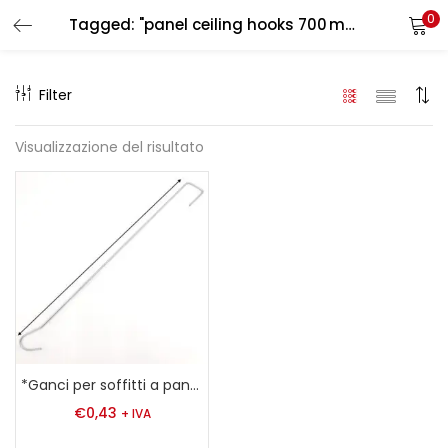
0
Tagged: "panel ceiling hooks 700 mm"
LOGIN
REGISTER
Filter
Enter your username and password to login.
Visualizzazione del risultato
Remember me
Login
Lost password?
*Ganci per soffitti a pannello 700 mm
€
0,43
+ IVA