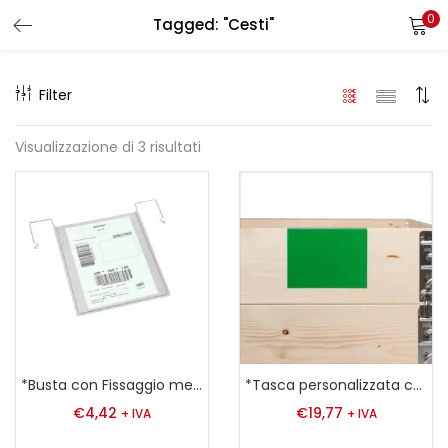
0
Tagged: "Cesti"
LOGIN
REGISTER
Filter
Enter your username and password to login.
Visualizzazione di 3 risultati
Remember me
Login
Lost password?
*Busta con Fissaggio metallico A4 Verticale 280 x 325 mm
*Tasca personalizzata con dicitura
€
4,42
€
19,77
+ IVA
+ IVA