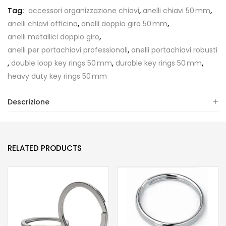
Tag:
accessori organizzazione chiavi
,
anelli chiavi 50 mm
,
anelli chiavi officina
,
anelli doppio giro 50 mm
,
anelli metallici doppio giro
,
anelli per portachiavi professionali
,
anelli portachiavi robusti
,
double loop key rings 50 mm
,
durable key rings 50 mm
,
heavy duty key rings 50 mm
Descrizione
RELATED PRODUCTS