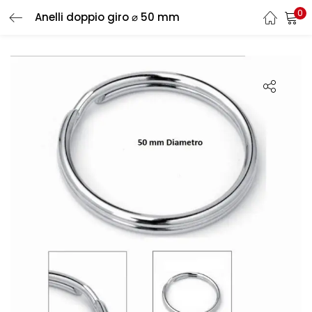
0
Anelli doppio giro ⌀ 50 mm
LOGIN
REGISTER
Enter your username and password to login.
Remember me
Login
Lost password?