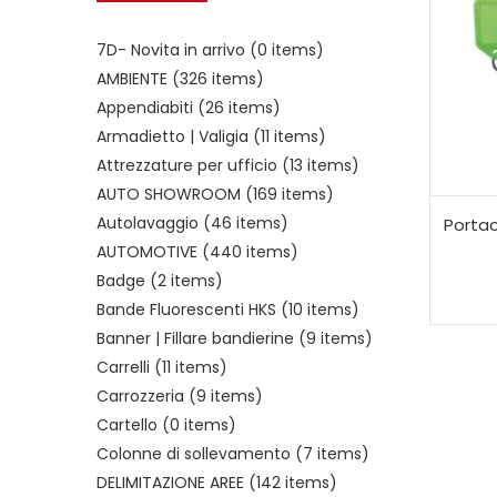
7D- Novita in arrivo
(0 items)
AMBIENTE
(326 items)
Appendiabiti
(26 items)
Armadietto | Valigia
(11 items)
Attrezzature per ufficio
(13 items)
AUTO SHOWROOM
(169 items)
Autolavaggio
(46 items)
Portac
AUTOMOTIVE
(440 items)
Badge
(2 items)
Bande Fluorescenti HKS
(10 items)
Banner | Fillare bandierine
(9 items)
Carrelli
(11 items)
Carrozzeria
(9 items)
Cartello
(0 items)
Colonne di sollevamento
(7 items)
DELIMITAZIONE AREE
(142 items)