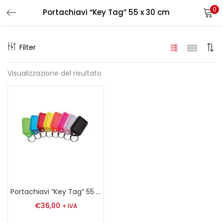
0
Portachiavi “Key Tag” 55 x 30 cm
LOGIN
REGISTER
Filter
Enter your username and password to login.
Visualizzazione del risultato
Remember me
Login
Lost password?
Portachiavi “Key Tag” 55 x 30 cm
€
36,00
+ IVA