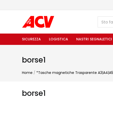
SICUREZZA
LOGISTICA
NASTRI SEGNALETICI
borse1
Home
/
*Tasche magnetiche Trasparente A3|A4|A5
borse1