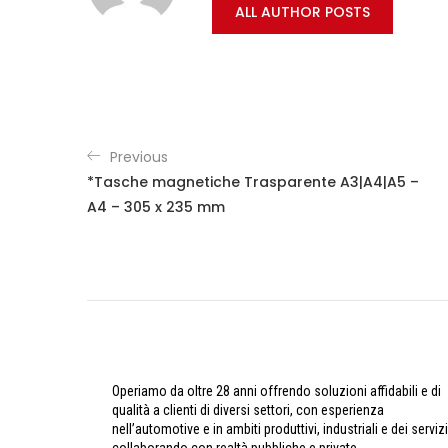
ALL AUTHOR POSTS
Previous
*Tasche magnetiche Trasparente A3|A4|A5 –
A4 – 305 x 235 mm
Operiamo da oltre 28 anni offrendo soluzioni affidabili e di
qualità a clienti di diversi settori, con esperienza
nell’automotive e in ambiti produttivi, industriali e dei servizi
collaborando con realtà pubbliche e private.