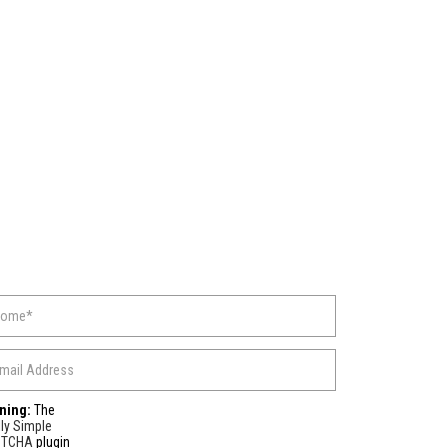
ning:
The
ly Simple
PTCHA
plugin