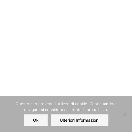
Questo sito prevede l‘utilizzo di cookie. Continuando a
navigare si considera accettato il loro utilizzo.
Ok
Ulteriori Informazioni
Home
Order
Account