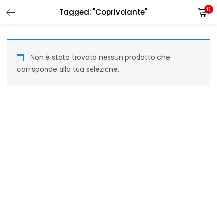
0
Tagged: "Coprivolante"
LOGIN
REGISTER
Enter your username and password to login.
Non è stato trovato nessun prodotto che
corrisponde alla tua selezione.
Remember me
Login
Lost password?