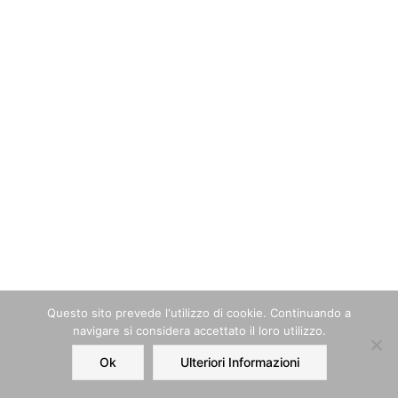
Questo sito prevede l‘utilizzo di cookie. Continuando a
navigare si considera accettato il loro utilizzo.
Ok
Ulteriori Informazioni
Home
Order
Account